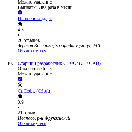
Можно удалённо
Выплаты: Два раза в месяц
Ившвейстандарт
4.3
•
20
отзывов
деревня Коляново, Загородная улица, 24А
Откликнуться
Старший разработчик C++/Qt (UI / CAD)
Опыт более 6 лет
Можно удалённо
СиСофт, (CSoft)
3.9
•
21
отзыв
Иваново, р-н Фрунзенский
Откликнуться