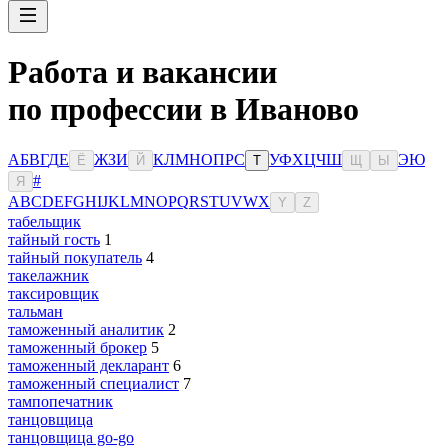
Работа и вакансии
по профессии в Иваново
А
Б
В
Г
Д
Е
Ж
З
И
К
Л
М
Н
О
П
Р
С
У
Ф
Х
Ц
Ч
Ш
Э
Ю
Ё
Й
Т
Щ
Ы
#
Я
A
B
C
D
E
F
G
H
I
J
K
L
M
N
O
P
Q
R
S
T
U
V
W
X
Y
Z
табельщик
тайный гость
1
тайный покупатель
4
такелажник
таксировщик
тальман
таможенный аналитик
2
таможенный брокер
5
таможенный декларант
6
таможенный специалист
7
тампопечатник
танцовщица
танцовщица go-go