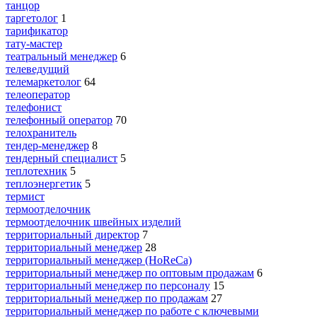
танцор
таргетолог
1
тарификатор
тату-мастер
театральный менеджер
6
телеведущий
телемаркетолог
64
телеоператор
телефонист
телефонный оператор
70
телохранитель
тендер-менеджер
8
тендерный специалист
5
теплотехник
5
теплоэнергетик
5
термист
термоотделочник
термоотделочник швейных изделий
территориальный директор
7
территориальный менеджер
28
территориальный менеджер (HoReCa)
территориальный менеджер по оптовым продажам
6
территориальный менеджер по персоналу
15
территориальный менеджер по продажам
27
территориальный менеджер по работе с ключевыми