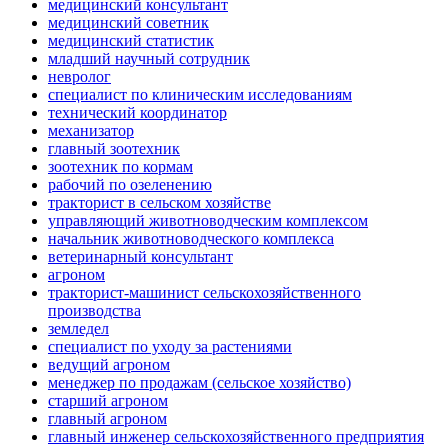
медицинский консультант
медицинский советник
медицинский статистик
младший научный сотрудник
невролог
специалист по клиническим исследованиям
технический координатор
механизатор
главный зоотехник
зоотехник по кормам
рабочий по озеленению
тракторист в сельском хозяйстве
управляющий животноводческим комплексом
начальник животноводческого комплекса
ветеринарный консультант
агроном
тракторист-машинист сельскохозяйственного
производства
земледел
специалист по уходу за растениями
ведущий агроном
менеджер по продажам (сельское хозяйство)
старший агроном
главный агроном
главный инженер сельскохозяйственного предприятия