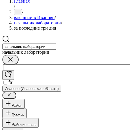
Главная
/
/
...
вакансии в Иваново
/
начальник лаборатории
/
за последние три дня
начальник лаборатории
Иваново (Ивановская область)
Район
График
Рабочие часы