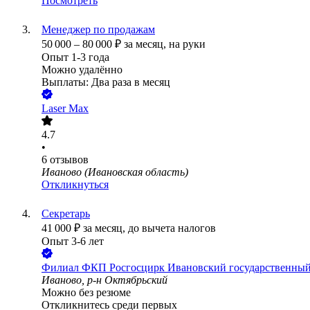
Посмотреть
Менеджер по продажам
50 000
–
80 000
₽
за месяц,
на руки
Опыт 1-3 года
Можно удалённо
Выплаты: Два раза в месяц
Laser Max
4.7
•
6
отзывов
Иваново (Ивановская область)
Откликнуться
Секретарь
41 000
₽
за месяц,
до вычета налогов
Опыт 3-6 лет
Филиал ФКП Росгосцирк Ивановский государственный
Иваново, р-н Октябрьский
Можно без резюме
Откликнитесь среди первых