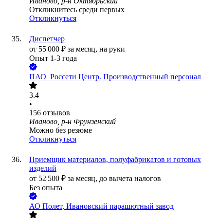
Иваново, р-н Октябрьский
Откликнитесь среди первых
Откликнуться
Диспетчер
от
55 000
₽
за месяц,
на руки
Опыт 1-3 года
ПАО
Россети Центр. Производственный персонал
3.4
•
156
отзывов
Иваново, р-н Фрунзенский
Можно без резюме
Откликнуться
Приемщик материалов, полуфабрикатов и готовых
изделий
от
52 500
₽
за месяц,
до вычета налогов
Без опыта
АО
Полет, Ивановский парашютный завод