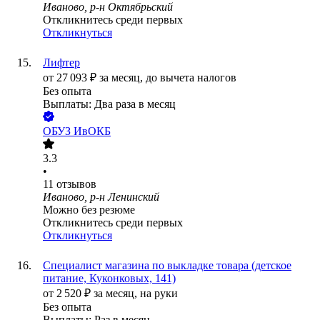
Иваново, р-н Октябрьский
Откликнитесь среди первых
Откликнуться
Лифтер
от
27 093
₽
за месяц,
до вычета налогов
Без опыта
Выплаты: Два раза в месяц
ОБУЗ ИвОКБ
3.3
•
11
отзывов
Иваново, р-н Ленинский
Можно без резюме
Откликнитесь среди первых
Откликнуться
Специалист магазина по выкладке товара (детское
питание, Куконковых, 141)
от
2 520
₽
за месяц,
на руки
Без опыта
Выплаты: Раз в месяц