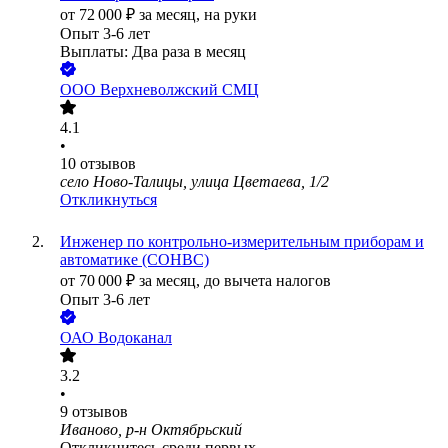
от
72 000
₽
за месяц,
на руки
Опыт 3-6 лет
Выплаты: Два раза в месяц
ООО
Верхневолжский СМЦ
4.1
•
10
отзывов
село Ново-Талицы, улица Цветаева, 1/2
Откликнуться
Инженер по контрольно-измерительным приборам и
автоматике (СОНВС)
от
70 000
₽
за месяц,
до вычета налогов
Опыт 3-6 лет
ОАО
Водоканал
3.2
•
9
отзывов
Иваново, р-н Октябрьский
Откликнитесь среди первых