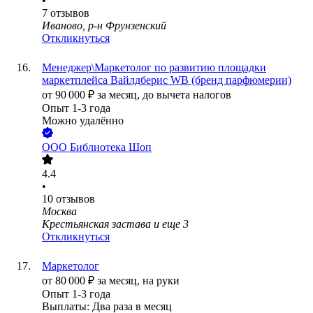
•
7
отзывов
Иваново, р-н Фрунзенский
Откликнуться
Менеджер\Маркетолог по развитию площадки
маркетплейса Вайлдберис WB (бренд парфюмерии)
от
90 000
₽
за месяц,
до вычета налогов
Опыт 1-3 года
Можно удалённо
ООО
Библиотека Шоп
4.4
•
10
отзывов
Москва
Крестьянская застава
и еще
3
Откликнуться
Маркетолог
от
80 000
₽
за месяц,
на руки
Опыт 1-3 года
Выплаты: Два раза в месяц