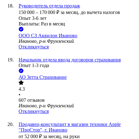
Руководитель отдела продаж
150 000
–
170 000
₽
за месяц,
до вычета налогов
Опыт 3-6 лет
Выплаты: Раз в месяц
ООО
СЗ Аквилон Иваново
Иваново, р-н Фрунзенский
Откликнуться
Начальник отдела ввода договоров страхования
Опыт 1-3 года
АО
Зетта Страхование
4.3
•
607
отзывов
Иваново, р-н Фрунзенский
Откликнуться
Продавец-консультант в магазин техники Apple
"ПроСтор", г. Иваново
от
52 000
₽
за месяц,
на руки