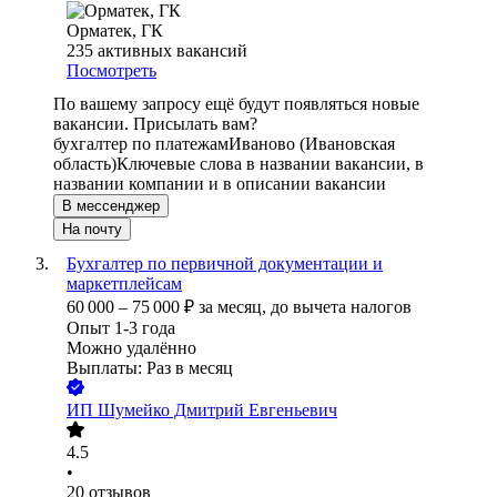
Орматек, ГК
235
активных вакансий
Посмотреть
По вашему запросу ещё будут появляться новые
вакансии. Присылать вам?
бухгалтер по платежам
Иваново (Ивановская
область)
Ключевые слова в названии вакансии, в
названии компании и в описании вакансии
В мессенджер
На почту
Бухгалтер по первичной документации и
маркетплейсам
60 000
–
75 000
₽
за месяц,
до вычета налогов
Опыт 1-3 года
Можно удалённо
Выплаты: Раз в месяц
ИП
Шумейко Дмитрий Евгеньевич
4.5
•
20
отзывов