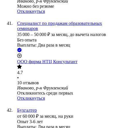
Иваново, р-н Фрунзенский
Можно без резюме
Откликнуться
Специалист по продажам образовательных
семинаров
35 000
–
50 000
₽
за месяц,
до вычета налогов
Без опыта
Выплаты: Два раза в месяц
ООО
фирма НТЦ Консультант
4.7
•
10
отзывов
Иваново, р-н Фрунзенский
Откликнитесь среди первых
Откликнуться
Бухгалтер
от
60 000
₽
за месяц,
на руки
Опыт 3-6 лет
Выплаты: Два раза в месяц