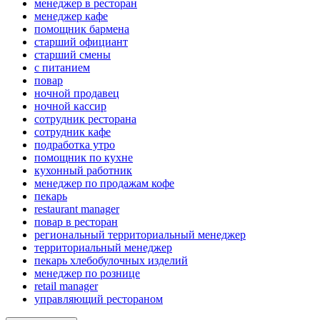
менеджер в ресторан
менеджер кафе
помощник бармена
старший официант
старший смены
с питанием
повар
ночной продавец
ночной кассир
сотрудник ресторана
сотрудник кафе
подработка утро
помощник по кухне
кухонный работник
менеджер по продажам кофе
пекарь
restaurant manager
повар в ресторан
региональный территориальный менеджер
территориальный менеджер
пекарь хлебобулочных изделий
менеджер по рознице
retail manager
управляющий рестораном