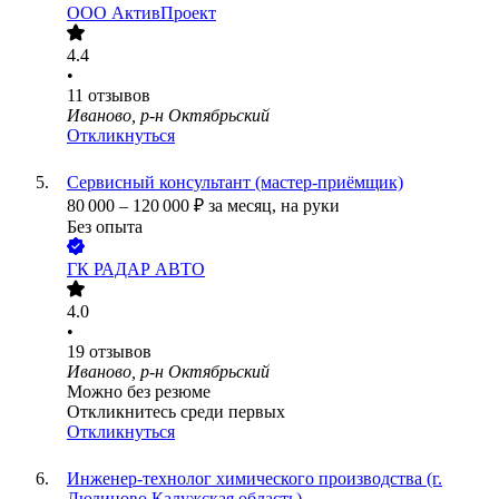
ООО
АктивПроект
4.4
•
11
отзывов
Иваново, р-н Октябрьский
Откликнуться
Сервисный консультант (мастер-приёмщик)
80 000
–
120 000
₽
за месяц,
на руки
Без опыта
ГК РАДАР АВТО
4.0
•
19
отзывов
Иваново, р-н Октябрьский
Можно без резюме
Откликнитесь среди первых
Откликнуться
Инженер-технолог химического производства (г.
Людиново Калужская область)