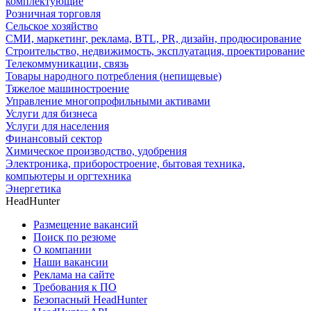
комплектующие
Розничная торговля
Сельское хозяйство
СМИ, маркетинг, реклама, BTL, PR, дизайн, продюсирование
Строительство, недвижимость, эксплуатация, проектирование
Телекоммуникации, связь
Товары народного потребления (непищевые)
Тяжелое машиностроение
Управление многопрофильными активами
Услуги для бизнеса
Услуги для населения
Финансовый сектор
Химическое производство, удобрения
Электроника, приборостроение, бытовая техника,
компьютеры и оргтехника
Энергетика
HeadHunter
Размещение вакансий
Поиск по резюме
О компании
Наши вакансии
Реклама на сайте
Требования к ПО
Безопасный HeadHunter