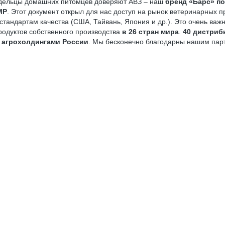
ладельцы домашних питомцев до­веряют АВЗ – наш
бренд «Барс»
по
MP
. Этот доку­мент открыл для нас доступ на рынок ветеринарных 
стандартам качества (США, Тайвань, Япония и др.). Это очень важн
одуктов собственного производства
в 26 стран мира
.
40 дистри
 агрохолдингами России
. Мы бесконечно благодарны нашим парт