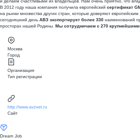
и делаем счаст­ливыми их владельцев. Нам очень приятно, что в
В 2012 году наша компания получила европейский
сертификат G
на рынки множества других стран, которые доверя­ют европейским 
сегодняшний день
АВЗ экспортирует более 330
наименований пр
просторах нашей Родины.
Мы сотрудничаем с 270 крупнейшими
Москва
Город
Организация
Тип регистрации
http://www.avzvet.ru
Сайт
Dream Job