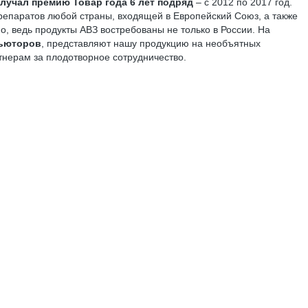
лучал премию Товар года 6 лет подряд
– с 2012 по 2017 год.
препаратов любой страны, входя­щей в Европейский Союз, а также
о, ведь продукты АВЗ востребованы не только в России. На
бьюторов
, представляют нашу продукцию на необъятных
нерам за плодотворное сотрудничество.