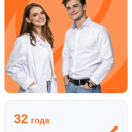
32
года