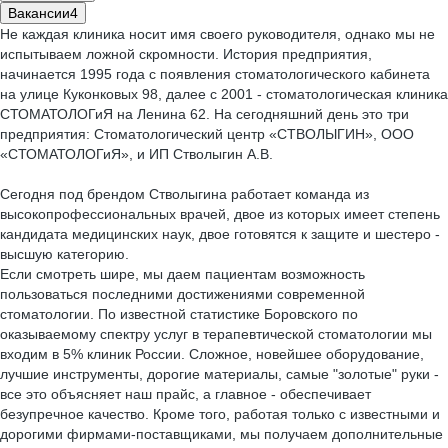
Вакансии
4
Не каждая клиника носит имя своего руководителя, однако мы не
испытываем ложной скромности. История предприятия,
начинается 1995 года с появления стоматологического кабинета
на улице Куконковых 98, далее с 2001 - стоматологическая клиника
СТОМАТОЛОГиЯ на Ленина 62. На сегодняшний день это три
предприятия: Стоматологический центр «СТВОЛЫГИН», ООО
«СТОМАТОЛОГиЯ», и ИП Стволыгин А.В.
Сегодня под брендом Стволыгина работает команда из
высокопрофессиональных врачей, двое из которых имеет степень
кандидата медицинских наук, двое готовятся к защите и шестеро -
высшую категорию.
Если смотреть шире, мы даем пациентам возможность
пользоваться последними достижениями современной
стоматологии. По известной статистике Боровского по
оказываемому спектру услуг в терапевтической стоматологии мы
входим в 5% клиник России. Сложное, новейшее оборудование,
лучшие инструменты, дорогие материалы, самые "золотые" руки -
все это объясняет наш прайс, а главное - обеспечивает
безупречное качество. Кроме того, работая только с известными и
дорогими фирмами-поставщиками, мы получаем дополнительные