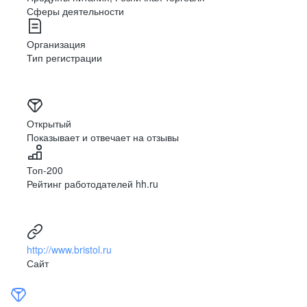
Сферы деятельности
Организация
Забота
Тип регистрации
и поддержка
Мы ценим мнение наших сотрудников и создаём
Открытый
комфортные условия для работы, независимо
Показывает и отвечает на отзывы
от их должности и местонахождения.
Мы поддерживаем наших коллег в трудных
ситуациях, а в случае переезда в другой город
Топ-200
помогаем найти им подходящее рабочее место
Рейтинг работодателей hh.ru
внутри компании с учётом их предпочтений.
http://www.bristol.ru
Сайт