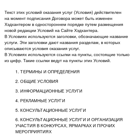
Текст этих условий оказания услуг (Условия) действителен
на момент подписания Договора может быть изменен
Хэдхантером в одностороннем порядке путем размещения
новой редакции Условий на Сайте Хэдхантера.
В Условиях используются заголовки, обозначающие название
услуги. Эти заголовки дают названия разделам, в которых
описываются условия оказания услуг.
В Условиях используются ссылки на пункты, состоящие только
из цифр. Такие ссылки ведут на пункты этих Условий.
1. ТЕРМИНЫ И ОПРЕДЕЛЕНИЯ
2. ОБЩИЕ УСЛОВИЯ
3. ИНФОРМАЦИОННЫЕ УСЛУГИ
1.1. Хэдхантер, или
Хэдхантер, ООО
4. РЕКЛАМНЫЕ УСЛУГИ
HeadHunter, или
«Хэдхантер», ИНН
2.1. Типы и статусы регистрации
5. КОНСУЛЬТАЦИОННЫЕ УСЛУГИ
Исполнитель
7718620740, адрес:
Типы регистрации
3.1. Предоставление доступа к базе данных
2.2. Активация услуг
6. КОНСУЛЬТАЦИОННЫЕ УСЛУГИ И ОРГАНИЗАЦИЯ
125047, г. Москва,
резюме с предложениями Соискателей
Описание и активация
УЧАСТИЯ В КОНКУРСАХ, ЯРМАРКАХ И ПРОЧИХ
2.1.1. Заказчику может быть присвоен один
4.0. Общие условия оказания рекламных услуг
внутригородская
о трудоустройстве с возможностью просмотра
МЕРОПРИЯТИЯХ
из Типов регистраций.
территория
4.0.1. Хэдхантер оказывает Заказчику услугу