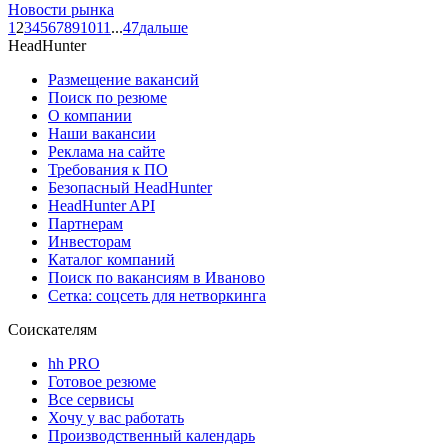
Новости рынка
1
2
3
4
5
6
7
8
9
10
11
...
47
дальше
HeadHunter
Размещение вакансий
Поиск по резюме
О компании
Наши вакансии
Реклама на сайте
Требования к ПО
Безопасный HeadHunter
HeadHunter API
Партнерам
Инвесторам
Каталог компаний
Поиск по вакансиям в Иваново
Сетка: соцсеть для нетворкинга
Соискателям
hh PRO
Готовое резюме
Все сервисы
Хочу у вас работать
Производственный календарь