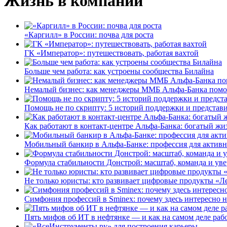
Жизнь в компании
«Каргилл» в России: почва для роста
ГК «Император»: путешествовать, работая вахтой
Больше чем работа: как устроены сообщества Билайна
Немалый бизнес: как менеджеры ММБ Альфа-Банка помо
Помощь не по скрипту: 5 историй поддержки и представ
Как работают в контакт-центре Альфа-Банка: богатый жи
Мобильный банкир в Альфа-Банке: профессия для актив
Формула стабильности Донстрой: масштаб, команда и уве
Не только юристы: кто развивает цифровые продукты «Ле
Симфония профессий в Sminex: почему здесь интересно н
Пять мифов об ИТ в нефтянке — и как на самом деле работ