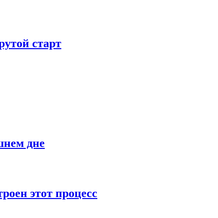
рутой старт
шнем дне
роен этот процесс