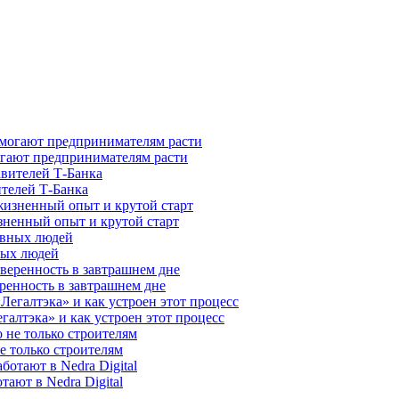
гают предпринимателям расти
ителей Т-Банка
зненный опыт и крутой старт
ных людей
ренность в завтрашнем дне
галтэка» и как устроен этот процесс
е только строителям
ают в Nedra Digital