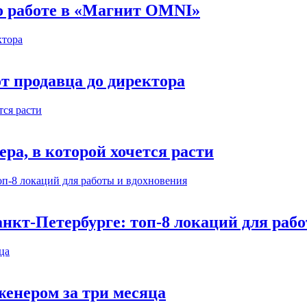
 о работе в «Магнит OMNI»
т продавца до директора
а, в которой хочется расти
нкт-Петербурге: топ-8 локаций для раб
енером за три месяца