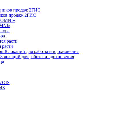
ников продаж 2ГИС
OMNI»
ора
 расти
-8 локаций для работы и вдохновения
OIS