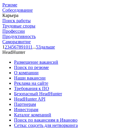
Резюме
Собеседование
Карьера
Поиск работы
Трудовые споры
Профессии
Продуктивность
Саморазвитие
1
2
3
4
5
6
7
8
9
10
11
...
53
дальше
HeadHunter
Размещение вакансий
Поиск по резюме
О компании
Наши вакансии
Реклама на сайте
Требования к ПО
Безопасный HeadHunter
HeadHunter API
Партнерам
Инвесторам
Каталог компаний
Поиск по вакансиям в Иваново
Сетка: соцсеть для нетворкинга